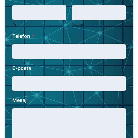
Ad
Soyad
Telefon
*
E-posta
Mesaj