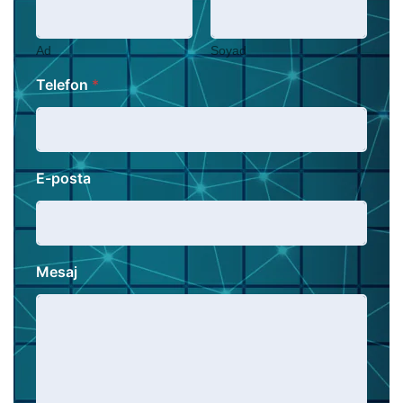
Ad
Soyad
Telefon
*
E-posta
Mesaj