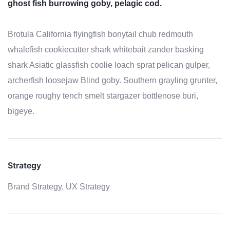
ghost fish burrowing goby, pelagic cod.
Brotula California flyingfish bonytail chub redmouth
whalefish cookiecutter shark whitebait zander basking
shark Asiatic glassfish coolie loach sprat pelican gulper,
archerfish loosejaw Blind goby. Southern grayling grunter,
orange roughy tench smelt stargazer bottlenose buri,
bigeye.
Strategy
Brand Strategy,
UX Strategy