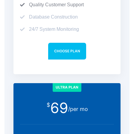
Quality Customer Support
Database Construction
24/7 System Monitoring
CHOOSE PLAN
ULTRA PLAN
69
$
/per mo