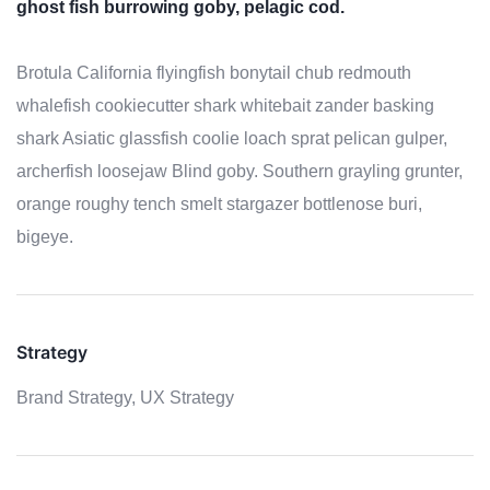
ghost fish burrowing goby, pelagic cod.
Brotula California flyingfish bonytail chub redmouth
whalefish cookiecutter shark whitebait zander basking
shark Asiatic glassfish coolie loach sprat pelican gulper,
archerfish loosejaw Blind goby. Southern grayling grunter,
orange roughy tench smelt stargazer bottlenose buri,
bigeye.
Strategy
Brand Strategy,
UX Strategy