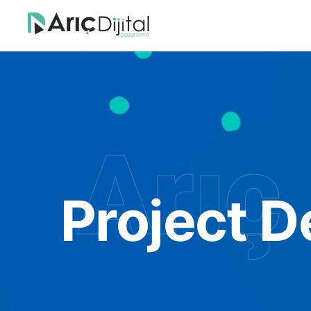
Arıç 
Project D