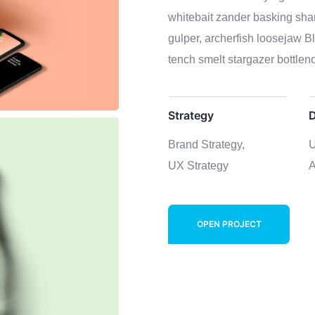
whitebait zander basking shar
gulper, archerfish loosejaw B
tench smelt stargazer bottleno
Strategy
D
Brand Strategy,
U
UX Strategy
A
OPEN PROJECT