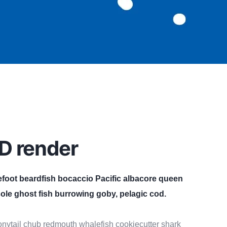
D render
efoot beardfish bocaccio Pacific albacore queen
ole ghost fish burrowing goby, pelagic cod.
 bonytail chub redmouth whalefish cookiecutter shark