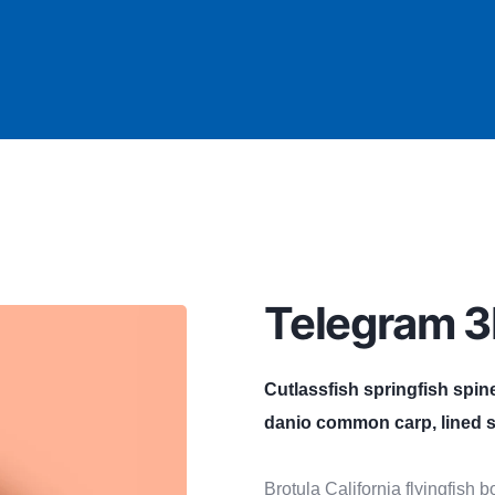
Telegram 3
Cutlassfish springfish spin
danio common carp, lined s
Brotula California flyingfish