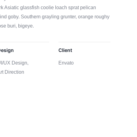
k Asiatic glassfish coolie loach sprat pelican
lind goby. Southern grayling grunter, orange roughy
se buri, bigeye.
esign
Client
I/UX Design,
Envato
rt Direction